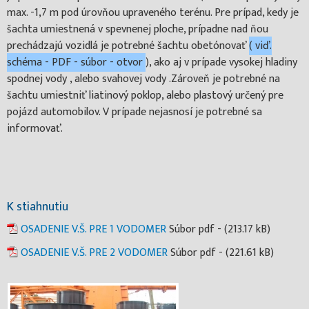
max. -1,7 m pod úrovňou upraveného terénu. Pre prípad, kedy je
šachta umiestnená v spevnenej ploche, prípadne nad ňou
prechádzajú vozidlá je potrebné šachtu obetónovať
( viď.
schéma - PDF - súbor - otvor
), ako aj v prípade vysokej hladiny
spodnej vody , alebo svahovej vody .Zároveň je potrebné na
šachtu umiestniť liatinový poklop, alebo plastový určený pre
pojázd automobilov. V prípade nejasnosí je potrebné sa
informovať.
K stiahnutiu
OSADENIE V.Š. PRE 1 VODOMER
Súbor pdf - (213.17 kB)
OSADENIE V.Š. PRE 2 VODOMER
Súbor pdf - (221.61 kB)