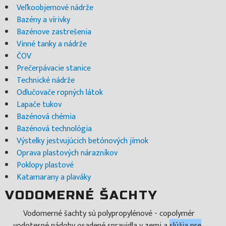
Veľkoobjemové nádrže
Bazény a vírivky
Bazénove zastrešenia
Vinné tanky a nádrže
ČOV
Prečerpávacie stanice
Technické nádrže
Odlučovače ropných látok
Lapače tukov
Bazénová chémia
Bazénová technológia
Výstelky jestvujúcich betónových jímok
Oprava plastových nárazníkov
Poklopy plastové
Katamarany a plaváky
VODOMERNÉ ŠACHTY
Vodomerné šachty sú polypropylénové - copolymér
vodotesné nádoby osadené spravidla v zemi a
slúžia pre