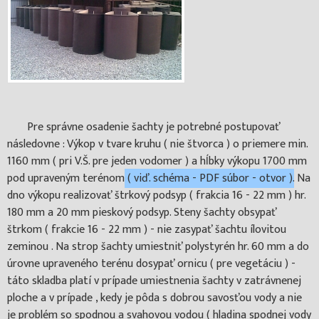
Pre správne osadenie šachty je potrebné postupovať
následovne : Výkop v tvare kruhu ( nie štvorca ) o priemere min.
1160 mm ( pri V.Š. pre jeden vodomer ) a hĺbky výkopu 1700 mm
pod upraveným terénom
( viď. schéma - PDF súbor - otvor ).
Na
dno výkopu realizovať štrkový podsyp ( frakcia 16 - 22 mm ) hr.
180 mm a 20 mm pieskový podsyp. Steny šachty obsypať
štrkom ( frakcie 16 - 22 mm ) - nie zasypať šachtu ílovitou
zeminou . Na strop šachty umiestniť polystyrén hr. 60 mm a do
úrovne upraveného terénu dosypať ornicu ( pre vegetáciu ) -
táto skladba platí v prípade umiestnenia šachty v zatrávnenej
ploche a v prípade , kedy je pôda s dobrou savosťou vody a nie
je problém so spodnou a svahovou vodou ( hladina spodnej vody